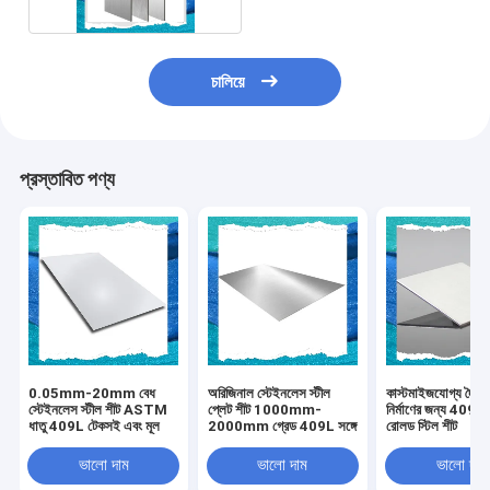
চালিয়ে
প্রস্তাবিত পণ্য
0.05mm-20mm বেধ
অরিজিনাল স্টেইনলেস স্টীল
কাস্টমাইজযোগ্য দৈর্ঘ্য
স্টেইনলেস স্টীল শীট ASTM
প্লেট শীট 1000mm-
নির্মাণের জন্য 409L 
ধাতু 409L টেকসই এবং মূল
2000mm গ্রেড 409L সঙ্গে
রোলড স্টিল শীট
ভালো দাম
ভালো দাম
ভালো দাম