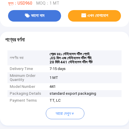
মূল্য：USD960
MOQ：1 MT
ভালো দাম
এখন যোগাযোগ
পণ্যের বর্ণনা
,
গ্রেড ৪৪১ স্টেইনলেস স্টীল প্লেট
লক্ষণীয় করা
,
JIS মিল এজ স্টেইনলেস স্টীল শীট
20 মিমি 441 স্টেইনলেস স্টীল শীট
Delivery Time
7-15 days
Minimum Order
1 MT
Quantity
Model Number
441
Packaging Details
standard export packaging
Payment Terms
TT, LC
আরো দেখুন