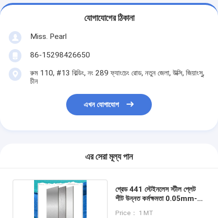
যোগাযোগের ঠিকানা
Miss. Pearl
86-15298426650
রুম 110, #13 বিল্ডিং, নং 289 ফ্যাংচেং রোড, নতুন জেলা, উক্সি, জিয়াংসু,
চীন
এখন যোগাযোগ
এর সেরা মূল্য পান
গ্রেড 441 স্টেইনলেস স্টীল প্লেট
শীট উন্নত কর্মক্ষমতা 0.05mm-
20mm
Price： 1 MT