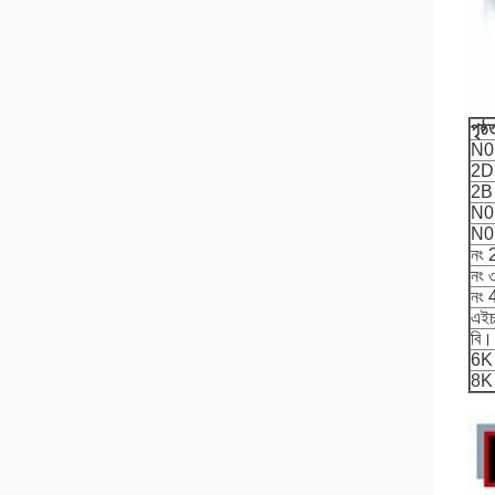
পৃষ্
N0
2D
2B
N0
N0
নং 
নং 
নং 
এই
বি।
6K
8K