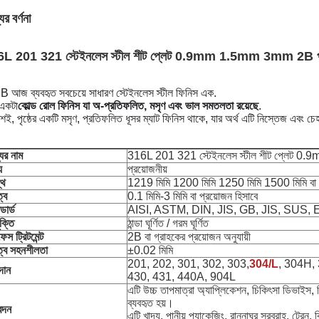
ের বর্ণনা
L 201 321 স্টেইনলেস স্টীল শীট প্লেট 0.9mm 1.5mm 3mm 2B পৃষ
B আজ ব্যবহৃত সবচেয়ে সাধারণ স্টেইনলেস স্টীল ফিনিস এক.
 একটা
কোল্ড রোল ফিনিস যা অ-প্রতিফলিত, মসৃণ এবং ভাল সমতলতা রয়েছে
.
য়শই, পৃষ্ঠের একটি মসৃণ, প্রতিফলিত ধূসর ম্যাট ফিনিস থাকে, যার অর্থ এটি নিস্তেজ এবং
ের নাম
316L 201 321 স্টেইনলেস স্টীল শীট প্লেট 0
য
প্রয়োজনীয়
্থ
1219 মিমি 1200 মিমি 1250 মিমি 1500 মিমি বা প
ত্ব
0.1 মিমি-3 মিমি বা প্রয়োজন হিসাবে
ন্ডার্ড
AISI, ASTM, DIN, JIS, GB, JIS, SUS, EN
ুক্তি
ঠান্ডা ঘূর্ণিত / গরম ঘূর্ণিত
েস ট্রিটমেন্ট
2B বা গ্রাহকের প্রয়োজন অনুযায়ী
ুত্ব সহনশীলতা
±0.02 মিমি
201, 202, 301, 302, 303,
304/L
, 304H,
দান
430, 431, 440A, 904L
এটি উচ্চ তাপমাত্রা অ্যাপ্লিকেশন, চিকিৎসা ডিভাইস, বি
ব্যবহৃত হয়।
েদন
এটি খাদ্য, পানীয় প্যাকেজিং, রান্নাঘর সরবরাহ, ট্রেন, বি