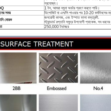
প্রযোজ্য।
OQ
1 টন, আমরা নমুনা অর্ডার গ্রহণ করতে পারি।
নের সময়
ডিপোজিট বা এল/সি পাওয়ার পর 10-20 কর্মদিবসের মধ
জলরোধী কাগজ, এবং ইস্পাত ফালা বস্তাবন্দী.
তানি মোরক
স্ট্যান্ডার্ড রপ্তানি সমুদ্র উপযোগী প্যাকেজ. সব ধরনে
তা
250,000 টন/বছর