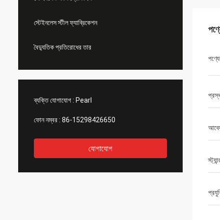
স্টেইনলেস স্টীল ফ্যাব্রিকেশন
পণ্
বৈদ্যুতিক প্রতিরোধের তার
পণ্যে
প্রস্
ব্যক্তি যোগাযোগ :
Pearl
ফোন নম্বর :
86-15298426650
আবে
যোগাযোগ
স্ট্যান্
প্রযু