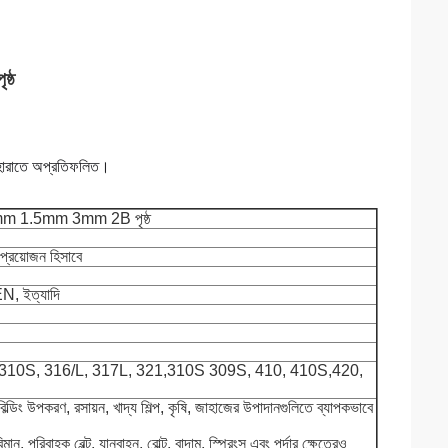
্ঠ
 চেহারাতে অপ্রতিফলিত।
.9mm 1.5mm 3mm 2B পৃষ্ঠ
্রয়োজন হিসাবে
, ইত্যাদি
 310S, 316/L, 317L, 321,310S 309S, 410, 410S,420,
ল্ডিং উপকরণ, রসায়ন, খাদ্য শিল্প, কৃষি, জাহাজের উপাদানগুলিতে ব্যাপকভাবে
মান, পরিবাহক বেল্ট, যানবাহন, বোল্ট, বাদাম, স্প্রিংস এবং পর্দার ক্ষেত্রেও