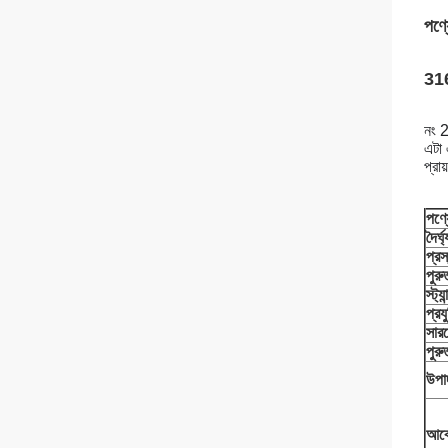
পণ্য
316
নং 2
এটা
প্রা
পণ্য
দৈর্ঘ্
প্রস
পুরু
স্ট্যা
প্রয
সারফ
পুর
উপা
আব