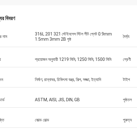
যের বিবরণ
316L 201 321 স্টেইনলেস স্টিল শীট প্লেট 0.9mm
র নাম
দৈর্ঘ্য
1.5mm 3mm 2B পৃষ্ঠ
থ
প্রয়োজন অনুযায়ী 1219 মিমি, 1250 মিমি, 1500 মিমি
শ্রেণী
দন
নির্মাণ, রান্নাঘর, চিকিৎসা যন্ত্র, শিল্প, সজ্জা, ইত্যাদি
টাইপ
ডার্ড
ASTM, AISI, JIS, DIN, GB
পৃষ্ঠতল
ক্তি
কোল্ড রোল্ড
পুরুত্ব