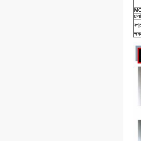
M
চালা
রপ্
ক্ষম