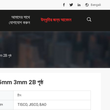
Bengali
আমাদের সাথে
উদ্ধৃতির জন্য আবেদন
যোগাযোগ করুন
描
2B পৃষ্ঠ
述
1.5mm 3mm 2B পৃষ্ঠ
চীন
নাম
TISCO, JISCO, BAO