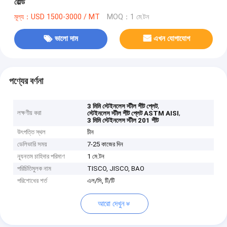
রোল্ড
মূল্য：USD 1500-3000 / MT
MOQ：1 মে.টন
ভালো দাম
এখন যোগাযোগ
পণ্যের বর্ণনা
,
3 মিমি স্টেইনলেস স্টীল শীট প্লেট
লক্ষণীয় করা
,
স্টেইনলেস স্টীল শীট প্লেট ASTM AISI
3 মিমি স্টেইনলেস স্টীল 201 শীট
উৎপত্তি স্থল
চীন
ডেলিভারি সময়
7-25 কাজের দিন
ন্যূনতম চাহিদার পরিমাণ
1 মে.টন
পরিচিতিমুলক নাম
TISCO, JISCO, BAO
পরিশোধের শর্ত
এল/সি, টি/টি
আরো দেখুন