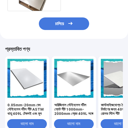
চালিয়ে
প্রস্তাবিত পণ্য
0.05mm-20mm বেধ
অরিজিনাল স্টেইনলেস স্টীল
কাস্টমাইজযোগ্য দৈর্ঘ্য
স্টেইনলেস স্টীল শীট ASTM
প্লেট শীট 1000mm-
নির্মাণের জন্য 409L 
ধাতু 409L টেকসই এবং মূল
2000mm গ্রেড 409L সঙ্গে
রোলড স্টিল শীট
ভালো দাম
ভালো দাম
ভালো দাম