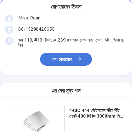
যোগাযোগের ঠিকানা
Miss. Pearl
86-15298426650
রুম 110, #13 বিল্ডিং, নং 289 ফ্যাংচেং রোড, নতুন জেলা, উক্সি, জিয়াংসু,
চীন
এখন যোগাযোগ
এর সেরা মূল্য পান
440C 444 স্টেইনলেস স্টীল শীট
প্লেট 400 সিরিজ 3000mm মিরর
ফিনিশ