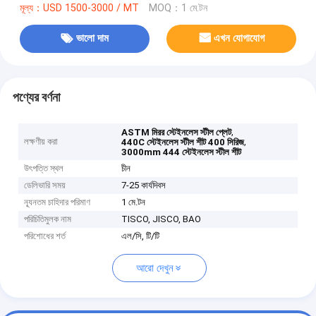
মূল্য：USD 1500-3000 / MT
MOQ：1 মে.টন
ভালো দাম
এখন যোগাযোগ
পণ্যের বর্ণনা
,
ASTM মিরর স্টেইনলেস স্টীল প্লেট
লক্ষণীয় করা
,
440C স্টেইনলেস স্টীল শীট 400 সিরিজ
3000mm 444 স্টেইনলেস স্টীল শীট
উৎপত্তি স্থল
চীন
ডেলিভারি সময়
7-25 কার্যদিবস
ন্যূনতম চাহিদার পরিমাণ
1 মে.টন
পরিচিতিমুলক নাম
TISCO, JISCO, BAO
পরিশোধের শর্ত
এল/সি, টি/টি
আরো দেখুন