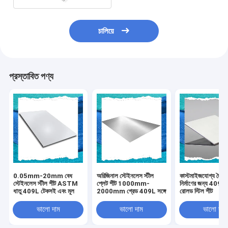
চালিয়ে
প্রস্তাবিত পণ্য
0.05mm-20mm বেধ
অরিজিনাল স্টেইনলেস স্টীল
কাস্টমাইজযোগ্য দৈর্ঘ্য
স্টেইনলেস স্টীল শীট ASTM
প্লেট শীট 1000mm-
নির্মাণের জন্য 409L 
ধাতু 409L টেকসই এবং মূল
2000mm গ্রেড 409L সঙ্গে
রোলড স্টিল শীট
ভালো দাম
ভালো দাম
ভালো দাম