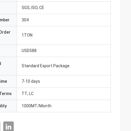
SGS, ISO, CE
umber
304
Order
1TON
USD588
g
Standard Export Package
Time
7-10 days
Terms
TT, LC
lity
1000MT/Month