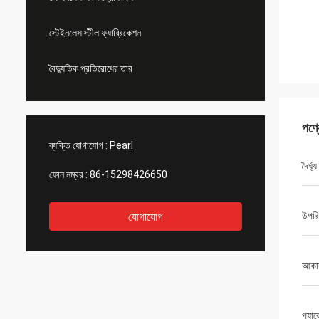
স্টেইনলেস স্টীল ফ্যাব্রিকেশন
বৈদ্যুতিক প্রতিরোধের তার
পণ্
ব্যক্তি যোগাযোগ :
Pearl
দৈর্ঘ্য
ফোন নম্বর :
86-15298426650
যোগাযোগ
উপরি
আকা
প্যা