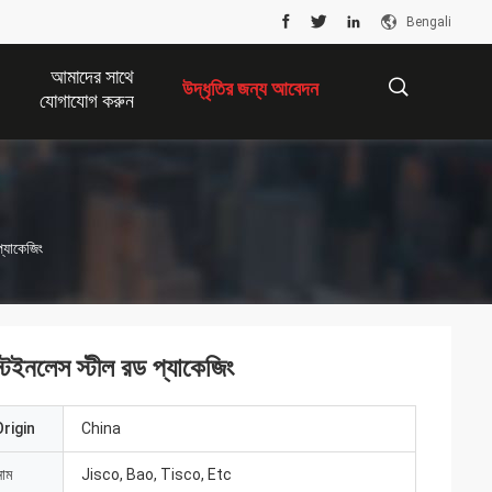
Bengali
আমাদের সাথে
উদ্ধৃতির জন্য আবেদন
যোগাযোগ করুন
描
 প্যাকেজিং
述
ঠ স্টেইনলেস স্টীল রড প্যাকেজিং
rigin
China
নাম
Jisco, Bao, Tisco, Etc