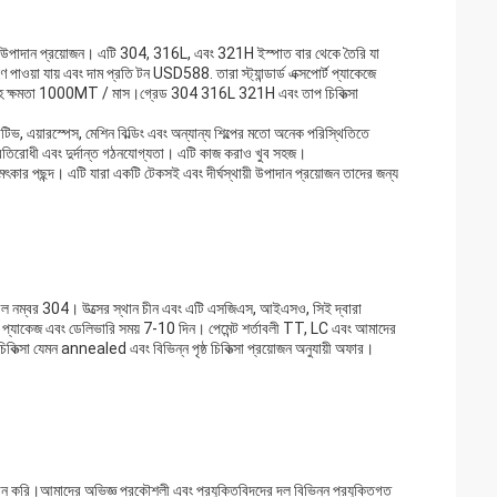
থায়ী উপাদান প্রয়োজন। এটি 304, 316L, এবং 321H ইস্পাত বার থেকে তৈরি যা
ওয়া যায় এবং দাম প্রতি টন USD588. তারা স্ট্যান্ডার্ড এক্সপোর্ট প্যাকেজে
সরবরাহ ক্ষমতা 1000MT / মাস।গ্রেড 304 316L 321H এবং তাপ চিকিত্সা
.
িভ, এয়ারস্পেস, মেশিন বিল্ডিং এবং অন্যান্য শিল্পের মতো অনেক পরিস্থিতিতে
প্রতিরোধী এবং দুর্দান্ত গঠনযোগ্যতা। এটি কাজ করাও খুব সহজ।
ৎকার পছন্দ। এটি যারা একটি টেকসই এবং দীর্ঘস্থায়ী উপাদান প্রয়োজন তাদের জন্য
 মডেল নম্বর 304। উত্সের স্থান চীন এবং এটি এসজিএস, আইএসও, সিই দ্বারা
র্ট প্যাকেজ এবং ডেলিভারি সময় 7-10 দিন। পেমেন্ট শর্তাবলী TT, LC এবং আমাদের
্সা যেমন annealed এবং বিভিন্ন পৃষ্ঠ চিকিত্সা প্রয়োজন অনুযায়ী অফার।
ান করি।আমাদের অভিজ্ঞ প্রকৌশলী এবং প্রযুক্তিবিদদের দল বিভিন্ন প্রযুক্তিগত