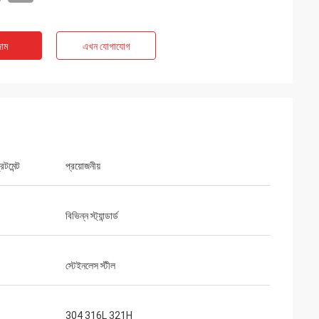
াম
এখন যোগাযোগ
িটমেন্ট
প্রয়োজনীয়
বিভিন্ন স্ট্যান্ডার্ড
স্টেইনলেস স্টীল
304 316L 321H