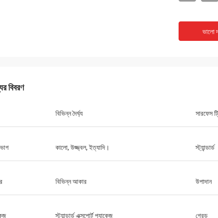
ভালো দ
যের বিবরণ
বিভিন্ন দৈর্ঘ্য
সারফেস ট্র
ভাগ
কালো, উজ্জ্বল, ইত্যাদি।
স্ট্যান্ডার্ড
র
বিভিন্ন আকার
উপাদান
কেজ
স্ট্যান্ডার্ড এক্সপোর্ট প্যাকেজ
গ্রেড