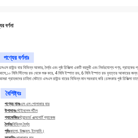
ের বর্ণনা
পণ্যের বর্ণনাঃ
এসএস রাউন্ড বার বিভিন্ন আকার, দৈর্ঘ্য এবং পৃষ্ঠ চিকিত্সা একটি বহুমুখী এবং নির্ভরযোগ্য পণ্য, গ্রাহকে
আসে,১০ মিমি স্টিলের রড থেকে শুরু করে, 4 মিমি ইস্পাত রড, 6 মিমি ইস্পাত রড বৃহত্তর আকারের জন্য।
আমরা গ্রাহকদের চাহিদা মেটাতে এসএস রাউন্ড বারের বিভিন্ন মান সরবরাহ করি।চমৎকার পৃষ্ঠ চিকিত্সা তা
বৈশিষ্ট্যঃ
পণ্যের নামঃ
এস এস গোলাকার বার
উপাদানঃ
স্টেইনলেস স্টীল
প্যাকেজিংঃ
স্ট্যান্ডার্ড এক্সপোর্ট প্যাকেজ
দৈর্ঘ্যঃ
বিভিন্ন দৈর্ঘ্য
পৃষ্ঠঃ
কালো, উজ্জ্বল, ইত্যাদি।
আকৃতিঃ
গোলাকার বার