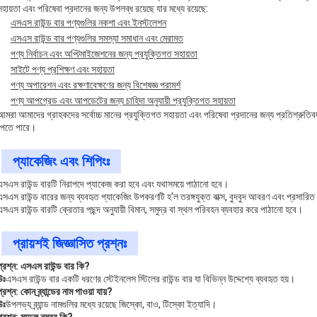
সহায়তা এবং পরিষেবা প্রদানের জন্য উপলব্ধ রয়েছে যার মধ্যে রয়েছে:
এসএস রাউন্ড বার পণ্যগুলির নকশা এবং ইনস্টলেশন
এসএস রাউন্ড বার পণ্যগুলির সমস্যা সমাধান এবং মেরামত
পণ্য নির্বাচন এবং অপ্টিমাইজেশনের জন্য প্রযুক্তিগত সহায়তা
সাইটে পণ্য প্রশিক্ষণ এবং সহায়তা
পণ্য অপারেশন এবং রক্ষণাবেক্ষণের জন্য বিশেষজ্ঞ পরামর্শ
পণ্য আপগ্রেড এবং আপডেটের জন্য চাহিদা অনুযায়ী প্রযুক্তিগত সহায়তা
আমরা আমাদের গ্রাহকদের সর্বোচ্চ মানের প্রযুক্তিগত সহায়তা এবং পরিষেবা প্রদানের জন্য প্রতিশ্রুতিবদ
পেতে পারে।
প্যাকেজিং এবং শিপিংঃ
এসএস রাউন্ড বারটি নিরাপদে প্যাকেজ করা হবে এবং যথাসময়ে পাঠানো হবে।
এসএস রাউন্ড বারের জন্য ব্যবহৃত প্যাকেজিং উপকরণটি হ'ল তরঙ্গযুক্ত বাক্স, বুদবুদ আবরণ এবং প্রসা
এসএস রাউন্ড বারটি ক্রেতার পছন্দ অনুযায়ী বিমান, সমুদ্র বা স্থল পরিবহন ব্যবহার করে পাঠানো হবে।
প্রায়শই জিজ্ঞাসিত প্রশ্নঃ
প্রশ্ন: এসএস রাউন্ড বার কি?
উঃ
এসএস রাউন্ড বার একটি ধরণের স্টেইনলেস স্টিলের রাউন্ড বার যা বিভিন্ন উদ্দেশ্যে ব্যবহৃত হয়।
প্রশ্ন: কোন ব্র্যান্ডের নাম পাওয়া যায়?
উঃ
উপলভ্য ব্র্যান্ড নামগুলির মধ্যে রয়েছে জিস্কো, বাও, টিস্কো ইত্যাদি।