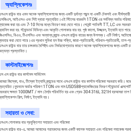
অ্যাপ্লিকেশনঃ
এসএস রাউন্ড বার এমন অনেক অ্যাপ্লিকেশনের জন্য একটি দুর্দান্ত পছন্দ যা একটি টেকসই এবং দীর্ঘস্
এসজিএস, আইএসও এবং সিই দ্বারা প্রত্যয়িত।এই স্টিলের বারগুলি 1TON এর সর্বনিম্ন অর্ডার পরিমাণে পা
প্যাকেজ করা হয় এবং 7-10 দিনের মধ্যে বিতরণ করা যেতে পারে। পেমেন্ট শর্তাবলী TT, LC এবং 
অ্যানিল করা হয়. স্ট্যান্ডার্ড বিভিন্ন এবং আকৃতি গোলাকার বার হয়. পৃষ্ঠ কালো, উজ্জ্বল, ইত্যাদি হতে পারে
জিএসসিও, বিএও, টিএসসিও এবং অন্যান্য ব্র্যান্ড এসএস রাউন্ড বারের জন্য উপলব্ধ। এটি নির্মাণ, অটোমোট
ব্যবহার করা যেতে পারে।এর প্রধান সুবিধা হল উচ্চ শক্তি, জারা-প্রতিরোধী, পরিধান-প্রতিরোধী, তাপ-
এসএস রাউন্ড বার তার চমৎকার বৈশিষ্ট্য এবং নির্ভরযোগ্যতার কারণে অনেক অ্যাপ্লিকেশনের জন্য একটি চম
অত্যন্ত প্রস্তাবিত।
কাস্টমাইজেশনঃ
এস এস রাউন্ড বার কাস্টমস সার্ভিসেস
আমরা জিস্কো, বাও, টিস্কো ইত্যাদি ব্র্যান্ডের সাথে এসএস রাউন্ড বার কাস্টম পরিষেবা সরবরাহ করি।
প্রত্যয়িত।ন্যূনতম অর্ডার পরিমাণ 1TON এবং দাম USD588প্যাকেজিংয়ের বিবরণ স্ট্যান্ডার্ড এক্সপো
সরবরাহ ক্ষমতা 1000MT / মাস।দৈর্ঘ্য পরিবর্তিত হয় এবং গ্রেড 304 316L 321H হয়আমরা তাপ চিকিত
অ্যাপ্লিকেশন শিল্প, নির্মাণ, ইত্যাদি হয়।
সহায়তা ও সেবা:
এসএস গোলাকার বার প্রযুক্তিগত সহায়তা এবং পরিষেবা
এসএস রাউন্ড বার-এ, আমরা আমাদের গ্রাহকদের জন্য একটি ব্যাপক সহায়তা এবং পরিষেবা প্যাকেজ প্রদ