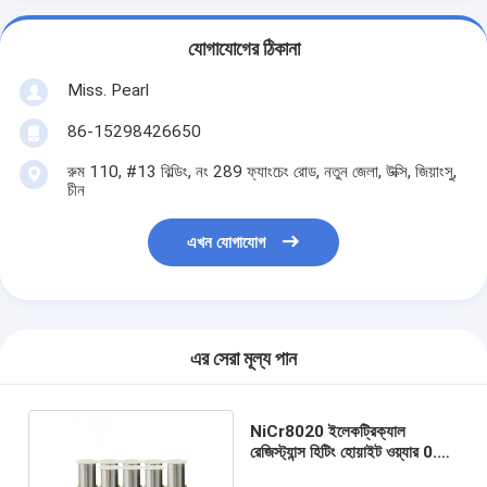
যোগাযোগের ঠিকানা
Miss. Pearl
86-15298426650
রুম 110, #13 বিল্ডিং, নং 289 ফ্যাংচেং রোড, নতুন জেলা, উক্সি, জিয়াংসু,
চীন
এখন যোগাযোগ
এর সেরা মূল্য পান
NiCr8020 ইলেকট্রিক্যাল
রেজিস্ট্যান্স হিটিং হোয়াইট ওয়্যার 0.05
মিমি অ্যানিলড