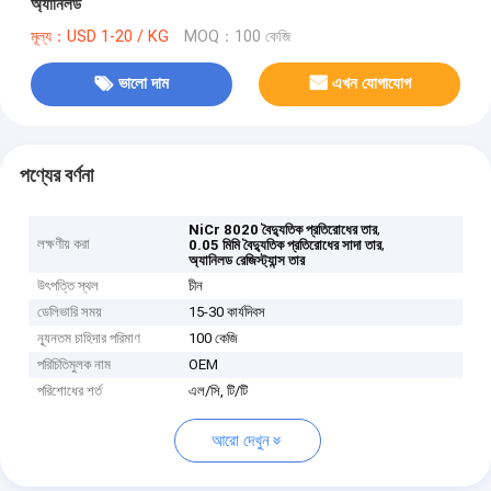
অ্যানিলড
মূল্য：USD 1-20 / KG
MOQ：100 কেজি
ভালো দাম
এখন যোগাযোগ
পণ্যের বর্ণনা
,
NiCr 8020 বৈদ্যুতিক প্রতিরোধের তার
লক্ষণীয় করা
,
0.05 মিমি বৈদ্যুতিক প্রতিরোধের সাদা তার
অ্যানিলড রেজিস্ট্যান্স তার
উৎপত্তি স্থল
চীন
ডেলিভারি সময়
15-30 কার্যদিবস
ন্যূনতম চাহিদার পরিমাণ
100 কেজি
পরিচিতিমুলক নাম
OEM
পরিশোধের শর্ত
এল/সি, টি/টি
আরো দেখুন