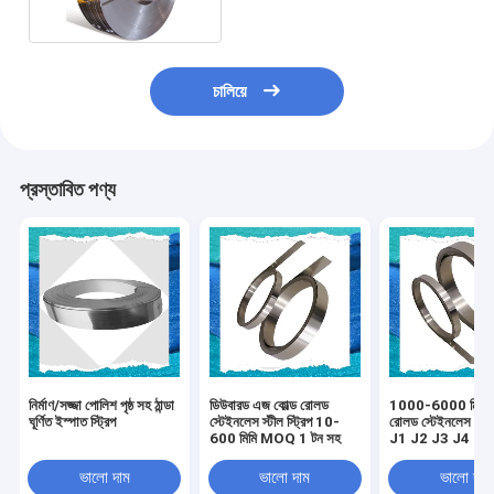
চালিয়ে
প্রস্তাবিত পণ্য
নির্মাণ/সজ্জা পোলিশ পৃষ্ঠ সহ ঠান্ডা
ডিউবারড এজ কোল্ড রোলড
1000-6000 মিমি ক
ঘূর্ণিত ইস্পাত স্ট্রিপ
স্টেইনলেস স্টীল স্ট্রিপ 10-
রোলড স্টেইনলেস স্ট্
600 মিমি MOQ 1 টন সহ
J1 J2 J3 J4 J5
প্রক্রিয়াকরণ অ্যাপ্ল
জন্য
ভালো দাম
ভালো দাম
ভালো দাম