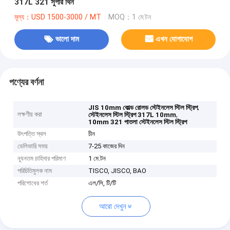
317L 321 সুপার থিন
মূল্য：USD 1500-3000 / MT
MOQ：1 মে.টন
ভালো দাম
এখন যোগাযোগ
পণ্যের বর্ণনা
,
JIS 10mm কোল্ড রোলড স্টেইনলেস স্টিল স্ট্রিপ
লক্ষণীয় করা
,
স্টেইনলেস স্টিল স্ট্রিপ 317L 10mm
10mm 321 পাতলা স্টেইনলেস স্টিল স্ট্রিপ
উৎপত্তি স্থল
চীন
ডেলিভারি সময়
7-25 কাজের দিন
ন্যূনতম চাহিদার পরিমাণ
1 মে.টন
পরিচিতিমুলক নাম
TISCO, JISCO, BAO
পরিশোধের শর্ত
এল/সি, টি/টি
আরো দেখুন