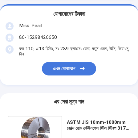
যোগাযোগের ঠিকানা
Miss. Pearl
86-15298426650
রুম 110, #13 বিল্ডিং, নং 289 ফ্যাংচেং রোড, নতুন জেলা, উক্সি, জিয়াংসু,
চীন
এখন যোগাযোগ
এর সেরা মূল্য পান
ASTM JIS 10mm-1000mm
কোল্ড রোল্ড স্টেইনলেস স্টিল স্ট্রিপ 317L
321 সুপার থিন